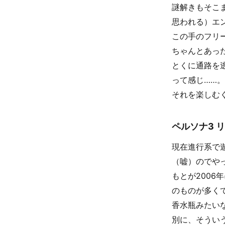
謎解きもそこ
思われる）エ
この手のフリ
ちゃんとあっ
とくに通路を
って感じ……。
それを楽しむ
ペルソナ3 
現在進行系で
（嘘）のでや
もとが200
のものが多く
香水瓶みたい
別に、そうい