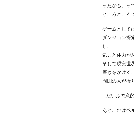
ったかも、っ
ところどころ
ゲームとして
ダンジョン探
し、
気力と体力が
そして現実世
磨きをかける
周囲の人が振
…だいぶ恣意
あとこれはペ