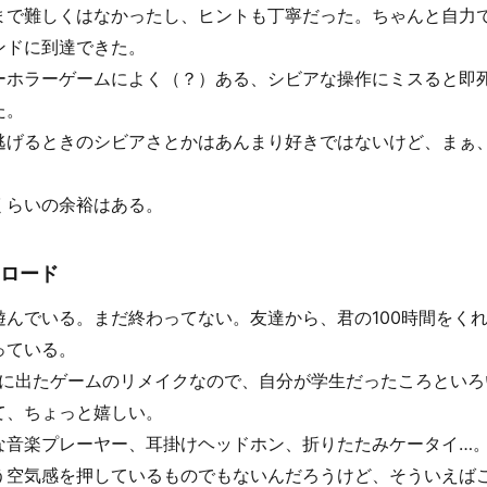
まで難しくはなかったし、ヒントも丁寧だった。ちゃんと自力
ンドに到達できた。
ーホラーゲームによく（？）ある、シビアな操作にミスると即
た。
逃げるときのシビアさとかはあんまり好きではないけど、まぁ
くらいの余裕はある。
リロード
遊んでいる。まだ終わってない。友達から、君の100時間をく
っている。
6年に出たゲームのリメイクなので、自分が学生だったころとい
て、ちょっと嬉しい。
な音楽プレーヤー、耳掛けヘッドホン、折りたたみケータイ…
う空気感を押しているものでもないんだろうけど、そういえば