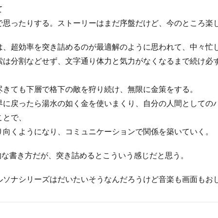
て
で思ったりする。ストーリーはまだ序盤だけど、今のところ楽
は、超効率を突き詰めるのが最適解のように思われて、中々忙
索は分割などせず、文字通り体力と気力がなくなるまで続け必
尽きても下層で格下の敵を狩り続け、無限に金策をする。
界に戻ったら湯水の如く金を使いまくり、自分の人間としての
ことで、
り向くようになり、コミュニケーションで関係を築いていく。
的な書き方だが、突き詰めるとこういう感じだと思う。
ルソナシリーズはだいたいそうなんだろうけど音楽も画面もお