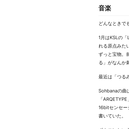
音楽
どんなときで
1月はKSLの
れる原点みた
ずっと宝物。
る」がなんか
最近は「つる
Sohbana
「ARQETY
16bitセン
書いていた。