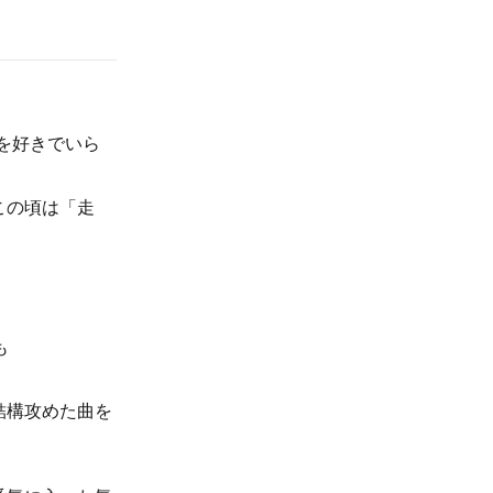
楽を好きでいら
この頃は「走
も
も結構攻めた曲を