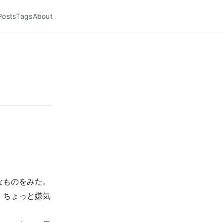
Posts
Tags
About
、
なものをみた。
、ちょっと嫌気