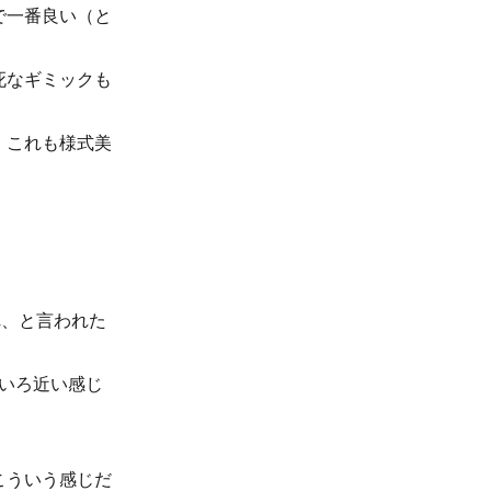
で一番良い（と
死なギミックも
、これも様式美
れ、と言われた
ろいろ近い感じ
。
こういう感じだ