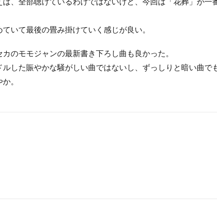
えば、全部聴けているわけではないけど、今回は「花葬」が一
めていて最後の畳み掛けていく感じが良い。
セカのモモジャンの最新書き下ろし曲も良かった。
ドルした賑やかな騒がしい曲ではないし、ずっしりと暗い曲で
やか。
Copyright © yukino